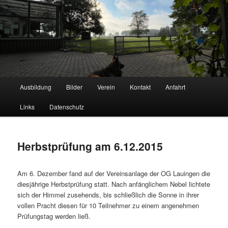
Hauptmenü
Ausbildung
Bilder
Verein
Kontakt
Anfahrt
Zum
Schäferhundeverein OG Lauingen
Links
Datenschutz
Inhalt
wechseln
Herbstprüfung am 6.12.2015
Am 6. Dezember fand auf der Vereinsanlage der OG Lauingen die
diesjährige Herbstprüfung statt. Nach anfänglichem Nebel lichtete
sich der Himmel zusehends, bis schließlich die Sonne in ihrer
vollen Pracht diesen für 10 Teilnehmer zu einem angenehmen
Prüfungstag werden ließ.