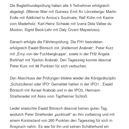
Die Begleithundeprüfung haben alle 5 Teilnehmer erfolgreich
abgelegt. (Werner Mair mit Guiness Emil Av Lönneberga; Martin
Erdle mit Addicted to Amica’s Soulmate; Ralf Kühn mit Kastor
vom Maderholz; Karl-Heinz Schwab mit Izarra Dela Vallee du
Mooton; Sigrid Beck-Lehr mit Daly Crveni Mayestoso).
Danach erfolgte die Fährtenprüfung. Die FH1 beendeten
erfolgreich Ewald Bönisch mit „Voldemort Arabrab“, Peter Kurz
mit „Emy von der Fuchbergkuppe“, sowie in der FH2 Angela
Borkhart mit Ypsilon Arabrab. Den Tagessieg konnte diesmal
Peter Kurz mit 98 Punkten für sich verbuchen.
Den Abschluss der Prüfungen bildete wieder die Königsdisziplin
„Schutzdienst oder IPO“ Gemeldet hatten in der IPO1 , Ewald
Bönisch mit Asrael Arabrab und in der IPO3, Hermann
Streifeneder mit Asko vom Tapfheimer Schloß.
Leider erwischte Ewald Bönisch diesmal keinen guten Tag,
wodurch Peter Streifender „punktuell“ an ihm vorbeizog und mit
einem Kontostand von 260 Punkten den Tagessieg für sich in
Anspruch nahm. Es war für ihn und seinen Schäferhund ein