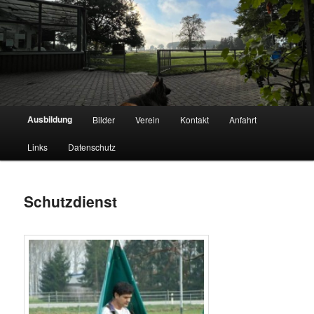
Hauptmenü
Ausbildung
Bilder
Verein
Kontakt
Anfahrt
Zum
Schäferhundeverein OG Lauingen
Links
Datenschutz
Inhalt
wechseln
Schutzdienst