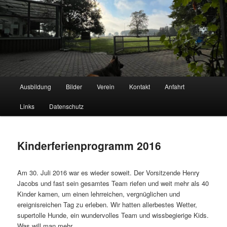
Hauptmenü
Ausbildung
Bilder
Verein
Kontakt
Anfahrt
Zum
Schäferhundeverein OG Lauingen
Links
Datenschutz
Inhalt
wechseln
Kinderferienprogramm 2016
Am 30. Juli 2016 war es wieder soweit. Der Vorsitzende Henry
Jacobs und fast sein gesamtes Team riefen und weit mehr als 40
Kinder kamen, um einen lehrreichen, vergnüglichen und
ereignisreichen Tag zu erleben. Wir hatten allerbestes Wetter,
supertolle Hunde, ein wundervolles Team und wissbegierige Kids.
Was will man mehr.