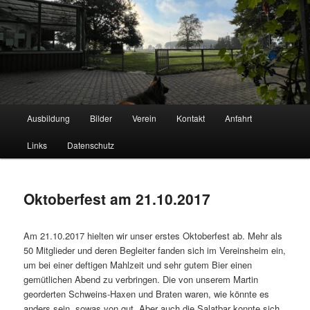
Hauptmenü
Ausbildung
Bilder
Verein
Kontakt
Anfahrt
Zum
Schäferhundeverein OG Lauingen
Links
Datenschutz
Inhalt
wechseln
Oktoberfest am 21.10.2017
Am 21.10.2017 hielten wir unser erstes Oktoberfest ab. Mehr als
50 Mitglieder und deren Begleiter fanden sich im Vereinsheim ein,
um bei einer deftigen Mahlzeit und sehr gutem Bier einen
gemütlichen Abend zu verbringen. Die von unserem Martin
georderten Schweins-Haxen und Braten waren, wie könnte es
anders sein, sowas von gut. Aber auch die Salatbar konnte sich