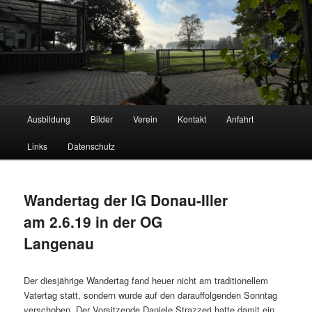
Hauptmenü
Ausbildung
Bilder
Verein
Kontakt
Anfahrt
Zum
Schäferhundeverein OG Lauingen
Links
Datenschutz
Inhalt
wechseln
Wandertag der IG Donau-Iller
am 2.6.19 in der OG
Langenau
Der diesjährige Wandertag fand heuer nicht am traditionellem
Vatertag statt, sondern wurde auf den darauffolgenden Sonntag
verschoben. Der Vorsitzende Daniele Strazzeri hatte damit ein