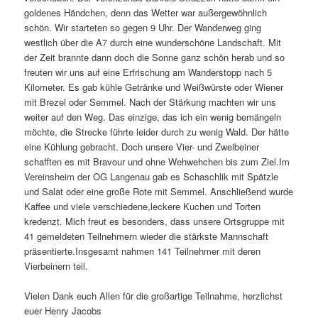
goldenes Händchen, denn das Wetter war außergewöhnlich
schön. Wir starteten so gegen 9 Uhr. Der Wanderweg ging
westlich über die A7 durch eine wunderschöne Landschaft. Mit
der Zeit brannte dann doch die Sonne ganz schön herab und so
freuten wir uns auf eine Erfrischung am Wanderstopp nach 5
Kilometer. Es gab kühle Getränke und Weißwürste oder Wiener
mit Brezel oder Semmel. Nach der Stärkung machten wir uns
weiter auf den Weg. Das einzige, das ich ein wenig bemängeln
möchte, die Strecke führte leider durch zu wenig Wald. Der hätte
eine Kühlung gebracht. Doch unsere Vier- und Zweibeiner
schafften es mit Bravour und ohne Wehwehchen bis zum Ziel.Im
Vereinsheim der OG Langenau gab es Schaschlik mit Spätzle
und Salat oder eine große Rote mit Semmel. Anschließend wurde
Kaffee und viele verschiedene,leckere Kuchen und Torten
kredenzt. Mich freut es besonders, dass unsere Ortsgruppe mit
41 gemeldeten Teilnehmern wieder die stärkste Mannschaft
präsentierte.Insgesamt nahmen 141 Teilnehmer mit deren
Vierbeinern teil.
Vielen Dank euch Allen für die großartige Teilnahme, herzlichst
euer Henry Jacobs