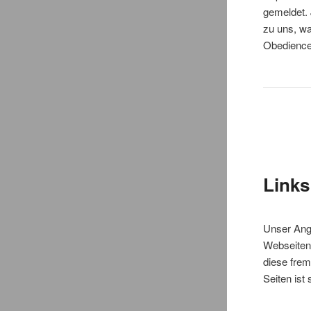
gemeldet.
zu uns, wa
Obedienc
Links
Unser Ange
Webseiten 
diese frem
Seiten ist