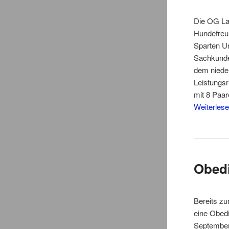
Die OG La
Hundefreu
Sparten U
Sachkunde
dem nieder
Leistungsr
mit 8 Paa
Weiterles
Obedi
Bereits z
eine Obed
September