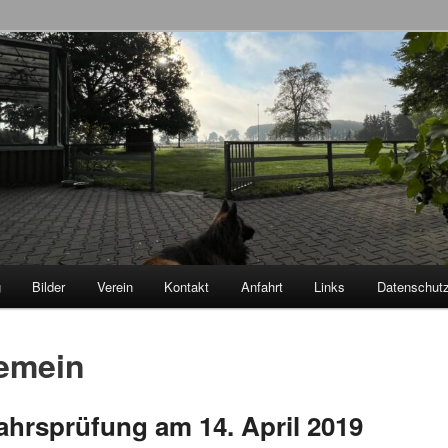
ferhundeverein OG
ngen
g
Bilder
Verein
Kontakt
Anfahrt
Links
Datenschut
ären
emein
ln
ahrsprüfung am 14. April 2019
ln